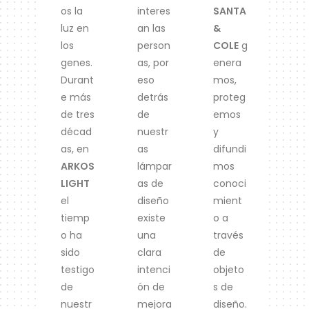
os la
interes
SANTA
luz en
an las
&
los
person
COLE
g
genes.
as, por
enera
Durant
eso
mos,
e más
detrás
proteg
de tres
de
emos
décad
nuestr
y
as, en
as
difundi
ARKOS
lámpar
mos
LIGHT
as de
conoci
el
diseño
mient
tiemp
existe
o a
o ha
una
través
sido
clara
de
testigo
intenci
objeto
de
ón de
s de
nuestr
mejora
diseño.