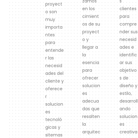
zamos
s
proyect
en los
clientes
o son
cimient
para
muy
os de su
compre
importa
proyect
nder sus
ntes
o y
necesid
para
llegar a
ades e
entende
la
identific
r las
esencia
ar sus
necesid
para
objetivo
ades del
ofrecer
s de
cliente y
solucion
diseño y
oferece
es
estilo,
r
adecua
desarroll
solucion
das que
ando
es
resalten
solucion
tecnoló
la
es
gicas y
arquitec
creativa
sitemas