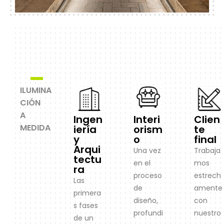
ILUMINA
CIÓN
A
Ingen
Interi
Clien
MEDIDA
iería
orism
te
y
o
final
Arqui
Una vez
Trabaja
tectu
en el
mos
ra
proceso
estrech
Las
de
amente
primera
diseño,
con
s fases
profundi
nuestro
de un