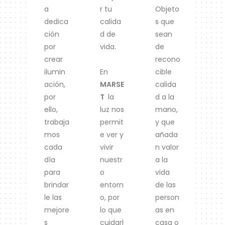
a
r tu
Objeto
dedica
calida
s que
ción
d de
sean
por
vida.
de
crear
recono
ilumin
En
cible
ación,
MARSE
calida
por
T
la
d a la
ello,
luz nos
mano,
trabaja
permit
y que
mos
e ver y
añada
cada
vivir
n valor
día
nuestr
a la
para
o
vida
brindar
entorn
de las
le las
o, por
person
mejore
lo que
as en
s
cuidarl
casa o