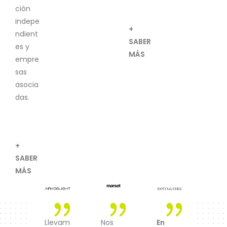
ción
indepe
+
ndient
SABER
es y
MÁS
empre
sas
asocia
das.
+
SABER
MÁS
Llevam
Nos
En