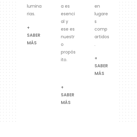
lumina
a es
en
rias.
esenci
lugare
al y
s
+
ese es
comp
SABER
nuestr
artidos
MÁS
o
.
propós
+
ito.
SABER
MÁS
+
SABER
MÁS