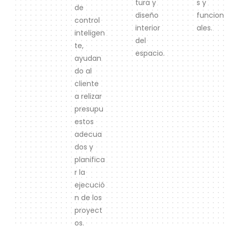
tura y
s y
de
diseño
funcion
control
interior
ales.
inteligen
del
te,
espacio.
ayudan
do al
cliente
a relizar
presupu
estos
adecua
dos y
planifica
r la
ejecució
n de los
proyect
os.