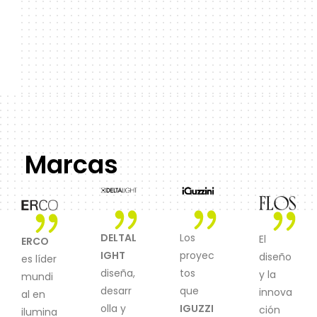
Marcas
DELTAL
Los
El
ERCO
IGHT
proyec
diseño
es líder
diseña,
tos
y la
mundi
desarr
que
innova
al en
olla y
IGUZZI
ción
ilumina