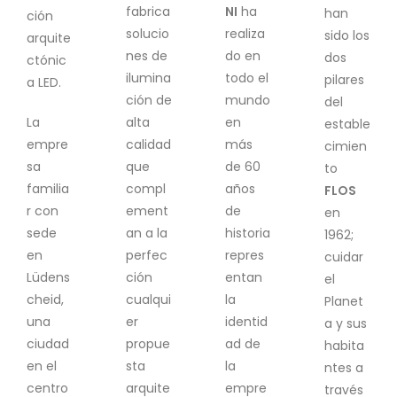
fabrica
NI
ha
han
ción
solucio
realiza
sido los
arquite
nes de
do en
dos
ctónic
ilumina
todo el
pilares
a LED.
ción de
mundo
del
La
alta
en
estable
empre
calidad
más
cimien
sa
que
de 60
to
familia
compl
años
FLOS
r con
ement
de
en
sede
an a la
historia
1962;
en
perfec
repres
cuidar
Lüdens
ción
entan
el
cheid,
cualqui
la
Planet
una
er
identid
a y sus
ciudad
propue
ad de
habita
en el
sta
la
ntes a
centro
arquite
empre
través