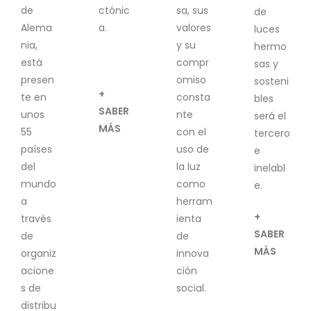
de
ctónic
sa, sus
de
Alema
a.
valores
luces
nia,
y su
hermo
está
compr
sas y
presen
omiso
sosteni
+
te en
consta
bles
SABER
unos
nte
será el
MÁS
55
con el
tercero
países
uso de
e
del
la luz
inelabl
mundo
como
e.
a
herram
+
través
ienta
SABER
de
de
MÁS
organiz
innova
acione
ción
s de
social.
distribu