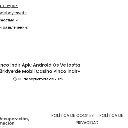
akie-po-
olshoy-svet-
жностью и
и развлечений.
inco Indir Apk: Android Os Ve Ios’ta
ürkiye’de Mobil Casino Pinco İndir»
30 de septiembre de 2025
POLÍTICA DE COOKIES
|
POLÍTICA DE
PRIVACIDAD