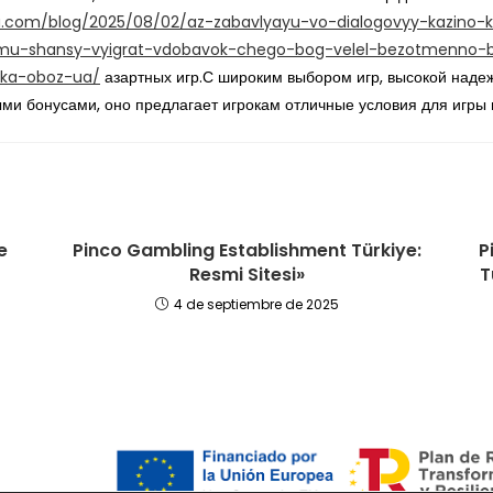
a.com/blog/2025/08/02/az-zabavlyayu-vo-dialogovyy-kazino-k
mu-shansy-vyigrat-vdobavok-chego-bog-velel-bezotmenno-b
ka-oboz-ua/
азартных игр.С широким выбором игр, высокой наде
ми бонусами, оно предлагает игрокам отличные условия для игры 
e
Pinco Gambling Establishment Türkiye:
P
Resmi Sitesi»
T
4 de septiembre de 2025