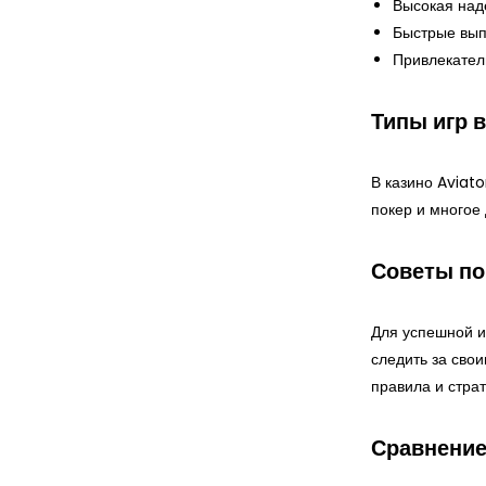
Высокая над
Быстрые вы
Привлекател
Типы игр в
В казино Aviato
покер и многое 
Советы по 
Для успешной и
следить за сво
правила и стра
Сравнение