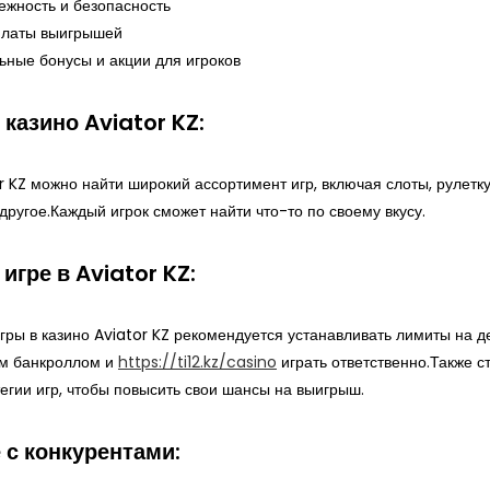
ежность и безопасность
платы выигрышей
ьные бонусы и акции для игроков
 казино Aviator KZ:
r KZ можно найти широкий ассортимент игр, включая слоты, рулетку
другое.Каждый игрок сможет найти что-то по своему вкусу.
игре в Aviator KZ:
гры в казино Aviator KZ рекомендуется устанавливать лимиты на д
им банкроллом и
https://ti12.kz/casino
играть ответственно.Также ст
тегии игр, чтобы повысить свои шансы на выигрыш.
 с конкурентами: