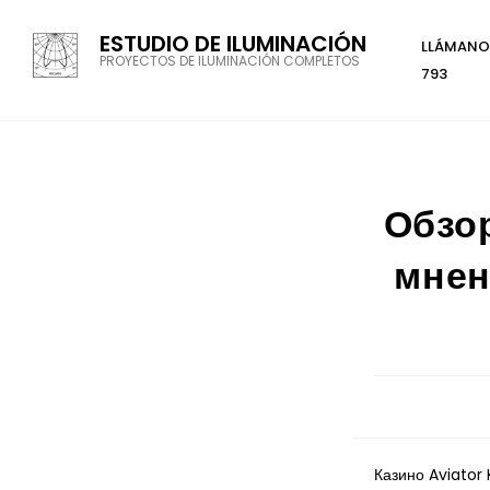
ESTUDIO DE ILUMINACIÓN
LLÁMANOS
PROYECTOS DE ILUMINACIÓN COMPLETOS
793
Обзор
мнен
Казино Aviator