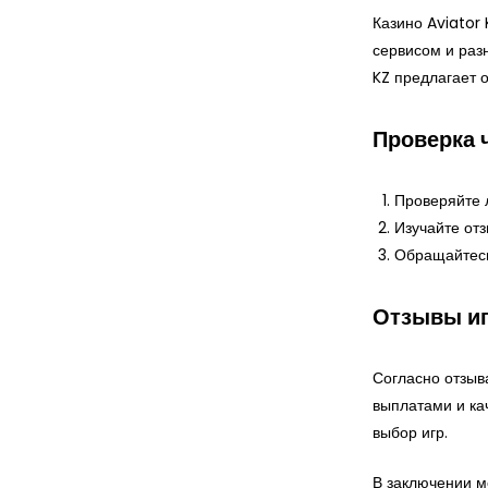
Казино Aviator
сервисом и раз
KZ предлагает о
Проверка ч
Проверяйте 
Изучайте отз
Обращайтесь
Отзывы игр
Согласно отзыв
выплатами и ка
выбор игр.
В заключении м