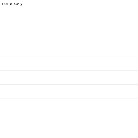
 лет и хочу