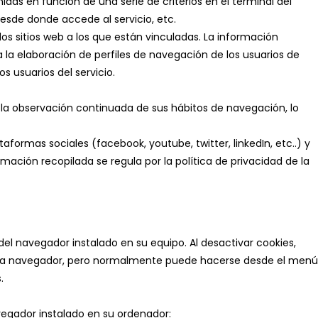
das en función de una serie de criterios en el terminal del
desde donde accede al servicio, etc.
os sitios web a los que están vinculadas. La información
a la elaboración de perfiles de navegación de los usuarios de
s usuarios del servicio.
a observación continuada de sus hábitos de navegación, lo
aformas sociales (facebook, youtube, twitter, linkedIn, etc..) y
mación recopilada se regula por la política de privacidad de la
del navegador instalado en su equipo. Al desactivar cookies,
ra cada navegador, pero normalmente puede hacerse desde el menú
.
vegador instalado en su ordenador: