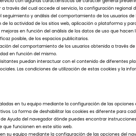
ervicio con algunas características de carácter general predefini
a través del cual accede al servicio, la configuración regional 
 seguimiento y análisis del comportamiento de los usuarios de l
 de la actividad de los sitios web, aplicación o plataforma y par
r mejoras en función del análisis de los datos de uso que hacen lo
caz posible, de los espacios publicitarios.
ión del comportamiento de los usuarios obtenida a través de l
cidad en función del mismo.
visitantes puedan interactuar con el contenido de diferentes plat
ales. Las condiciones de utilización de estas cookies y la infor
staladas en tu equipo mediante la configuración de las opciones 
erativos. La forma de deshabilitar las cookies es diferente pa
de Ayuda del navegador dónde puedes encontrar instrucciones
e que funcionen en este sitio web.
s en su equipo mediante la configuración de las opciones del na