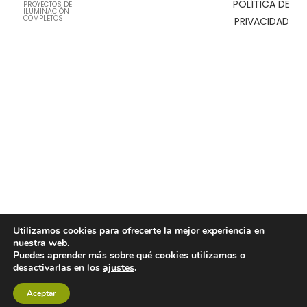
POLÍTICA DE
PROYECTOS DE
ILUMINACIÓN
COMPLETOS
PRIVACIDAD
Utilizamos cookies para ofrecerte la mejor experiencia en
nuestra web.
Puedes aprender más sobre qué cookies utilizamos o
desactivarlas en los
ajustes
.
Aceptar