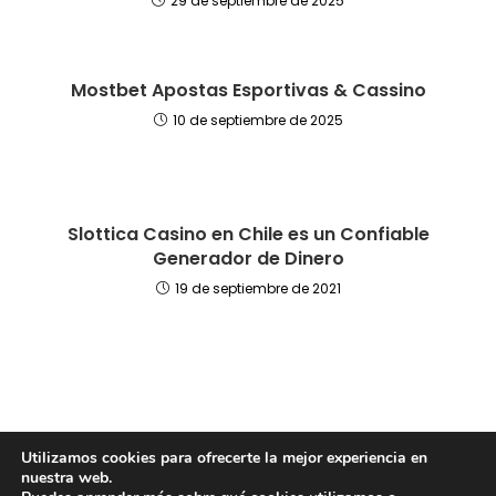
29 de septiembre de 2025
Mostbet Apostas Esportivas & Cassino
10 de septiembre de 2025
Slottica Casino en Chile es un Confiable
Generador de Dinero
19 de septiembre de 2021
POLÍTICA DE
Utilizamos cookies para ofrecerte la mejor experiencia en
ESTUDIO
nuestra web.
ILUMINACIÓN
COOKIES
|