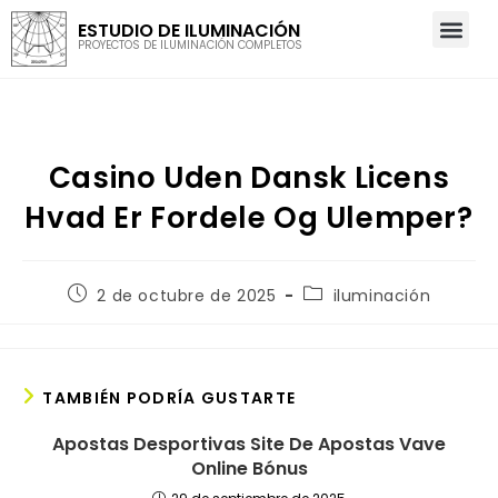
ESTUDIO DE ILUMINACIÓN
PROYECTOS DE ILUMINACIÓN COMPLETOS
Casino Uden Dansk Licens
Hvad Er Fordele Og Ulemper?
2 de octubre de 2025
iluminación
TAMBIÉN PODRÍA GUSTARTE
Apostas Desportivas Site De Apostas Vave
Online Bónus