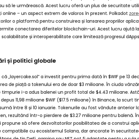
u să le urmărească. Acest lucru oferă un plus de securitate utili
ți online – un aspect extrem de valoros în prezent. Polkadot
zore
rilor o platformă pentru construirea și lansarea propriilor aplicații
ermite conectarea diferitelor blockchain-uri. Acest lucru ajută l
scalabilitate și interoperabilitate care limitează progresul dApps
i și politici globale
 că „layercake.sol” a investit pentru prima dată în $WIF pe 13 d
rea de piață a tokenului era de doar $3 milioane. În ciuda vânzăr
 timpurie i-a adus balenei un profit total de $4.43 milioane. Astă
epus 11,98 milioane $WIF ($17.5 milioane) în Binance, la scurt 
sumă între 8 și 10 ianuarie. Tokenurile au fost vândute anterior 
ken, rezultând într-o pierdere de $3.27 milioane pentru balenă. În
i propune să ofere dezvoltatorilor posibilitatea de a construi aplic
e compatibile cu ecosistemul Solana, dar ancorate în securitatea
, dApps de tip DeFi, gaming sau NFT pot fi adaptate pentru a rula 