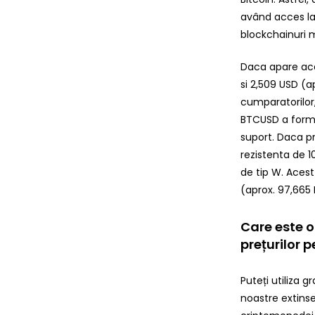
având acces la 
blockchainuri m
Daca apare ace
si 2,509 USD (a
cumparatorilor
BTCUSD a forma
suport. Daca pr
rezistenta de 1
de tip W. Acest
(aprox. 97,665 
Care este o
prețurilor 
Puteți utiliza g
noastre extinse