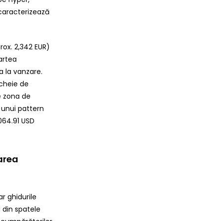
 caracterizează
rox. 2,342 EUR)
partea
 la vanzare.
cheie de
e zona de
 unui pattern
064.91 USD
tarea
ar ghidurile
 din spatele