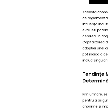
Această aborda
de reglementar
influența indus
evaluezi potenț
cererea, în ti
Capitalizarea de
adopției unei 
pot indica o ce
includ Singular
Tendințe 
Determină
Prin urmare, e
pentru a asigu
anonime și impo