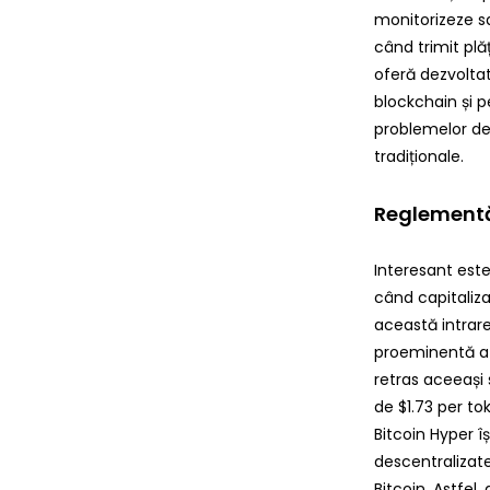
monitorizeze sa
când trimit plă
oferă dezvoltato
blockchain și p
problemelor de 
tradiționale.
Reglementăr
Interesant este
când capitaliza
această intrare
proeminentă a d
retras aceeași 
de $1.73 per to
Bitcoin Hyper îș
descentralizat
Bitcoin. Astfel