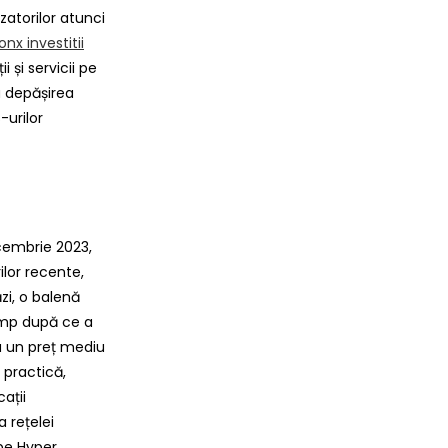
zatorilor atunci
onx investitii
 și servicii pe
a depășirea
-urilor
ecembrie 2023,
ilor recente,
zi, o balenă
timp după ce a
la un preț mediu
 practică,
ații
 rețelei
pe Hyper,