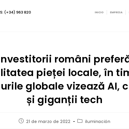
: (+34) 963 820
INICIO
EMPRESA
Investitorii români prefer
litatea pieței locale, în t
urile globale vizează AI, 
și giganții tech
21 de marzo de 2022
iluminación