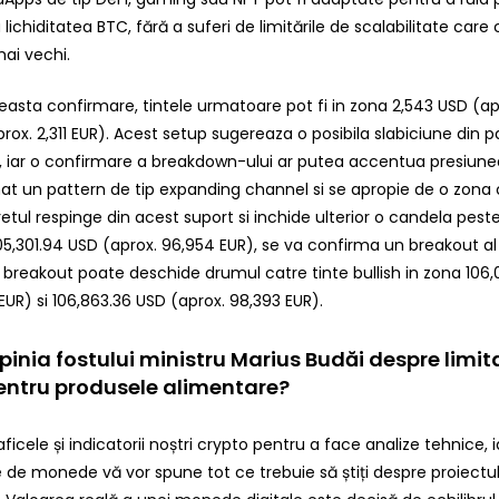
lichiditatea BTC, fără a suferi de limitările de scalabilitate care
ai vechi.
asta confirmare, tintele urmatoare pot fi in zona 2,543 USD (ap
prox. 2,311 EUR). Acest setup sugereaza o posibila slabiciune din 
, iar o confirmare a breakdown-ului ar putea accentua presiunea
t un pattern de tip expanding channel si se apropie de o zona 
etul respinge din acest suport si inchide ulterior o candela pest
05,301.94 USD (aprox. 96,954 EUR), se va confirma un breakout al
 breakout poate deschide drumul catre tinte bullish in zona 106,
EUR) si 106,863.36 USD (aprox. 98,393 EUR).
pinia fostului ministru Marius Budăi despre limi
pentru produsele alimentare?
raficele și indicatorii noștri crypto pentru a face analize tehnice, i
 de monede vă vor spune tot ce trebuie să știți despre proiectul