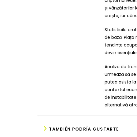
criptomonedei.
și vânzătorilo
crește, iar câ
Statisticile ar
de bază. Piața 
tendințe ocupaț
devin esențial
Analiza de tren
urmează să se 
putea asista la
contextul econ
de instabilitat
alternativă atr
TAMBIÉN PODRÍA GUSTARTE