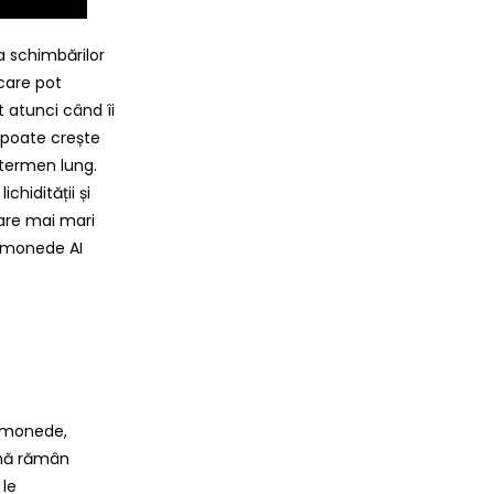
 schimbărilor
care pot
 atunci când îi
i poate crește
 termen lung.
chidității și
nare mai mari
tomonede AI
tomonede,
rmă rămân
 le