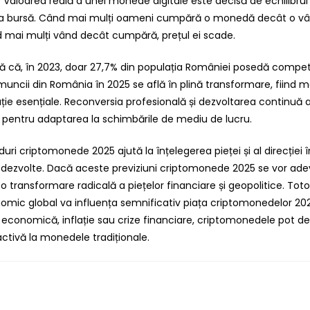
 Valoarea reală a unei monede digitale este decisă de echilibrul
r la bursă. Când mai mulți oameni cumpără o monedă decât o vân
nd mai mulți vând decât cumpără, prețul ei scade.
ată că, în 2023, doar 27,7% din populația României posedă compet
muncii din România în 2025 se află în plină transformare, fiind 
ie esențiale. Reconversia profesională și dezvoltarea continuă a a
e pentru adaptarea la schimbările de mediu de lucru.
duri criptomonede 2025 ajută la înțelegerea pieței și al direcției
dezvolte. Dacă aceste previziuni criptomonede 2025 se vor ade
 o transformare radicală a piețelor financiare și geopolitice. Tot
omic global va influența semnificativ piața criptomonedelor 202
e economică, inflație sau crize financiare, criptomonedele pot d
activă la monedele tradiționale.