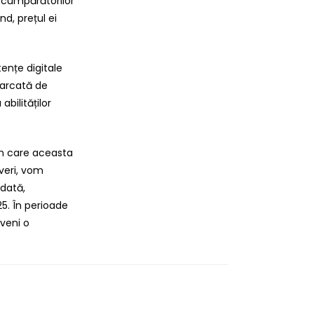
 cumpărătorilor
d, prețul ei
ențe digitale
marcată de
bilităților
 în care aceasta
veri, vom
odată,
5. În perioade
eveni o