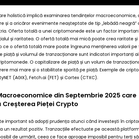
re holistică implică examinarea tendințelor macroeconomice, a
e și a oricăror evenimente neașteptate de tip „lebădă neagră” 
tria. Oferta totală a unei criptomonede este un factor important
ialul și raritatea. O ofertă totală mai mică poate crea raritate ș
mp ce o ofertă totală mare poate îngreuna menținerea valorii pe
 piață și volumul de tranzacționare sunt indicatori importanți ai li
criptomonede. O capitalizare de piață și un volum de tranzacțio
rere mai mare și o stabilitate sporită pe piață. Exemple de crip
ityNET (AGIX), Fetch.ai (FET) și Cortex (CTXC).
Macroeconomice din Septembrie 2025 care
 Creșterea Pieței Crypto
ste important să adopți prudența atunci când investești în crip
ra un rezultat pozitiv. Tranzacțiile efectuate pe această platfo
sibil de urmărit, ceea ce face aproape imposibil pentru terți să