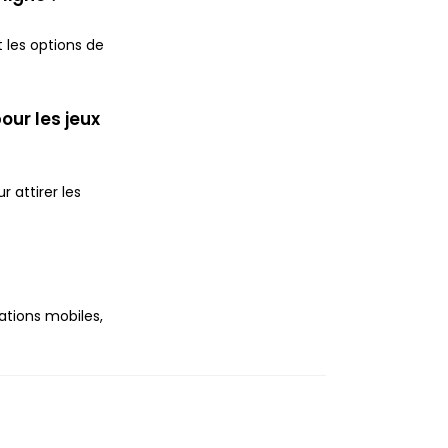
et les options de
our les jeux
 attirer les
ations mobiles,