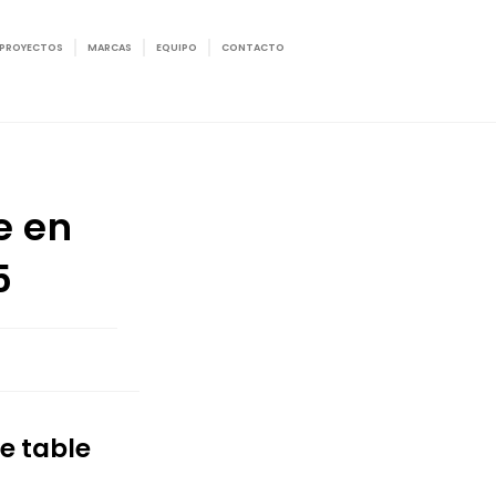
PROYECTOS
MARCAS
EQUIPO
CONTACTO
e en
5
de table