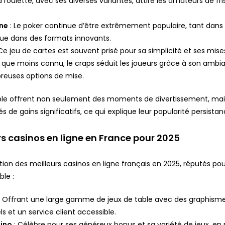
a roulette, avec ses diverses variantes, attire les amateurs de fr
gne
: Le poker continue d’être extrêmement populaire, tant dans 
que dans des formats innovants.
Ce jeu de cartes est souvent prisé pour sa simplicité et ses mise
n que moins connu, le craps séduit les joueurs grâce à son ambi
reuses options de mise.
ble offrent non seulement des moments de divertissement, ma
s de gains significatifs, ce qui explique leur popularité persistan
rs casinos en ligne en France pour 2025
tion des meilleurs casinos en ligne français en 2025, réputés pou
ble :
: Offrant une large gamme de jeux de table avec des graphism
s et un service client accessible.
ino
: Célèbre pour ses généreux bonus et sa variété de jeux, en p