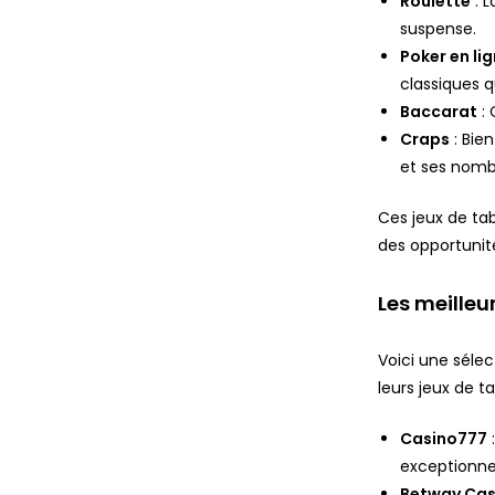
Roulette
: L
suspense.
Poker en li
classiques 
Baccarat
: 
Craps
: Bie
et ses nomb
Ces jeux de ta
des opportunité
Les meilleu
Voici une sélec
leurs jeux de ta
Casino777
exceptionnel
Betway Cas