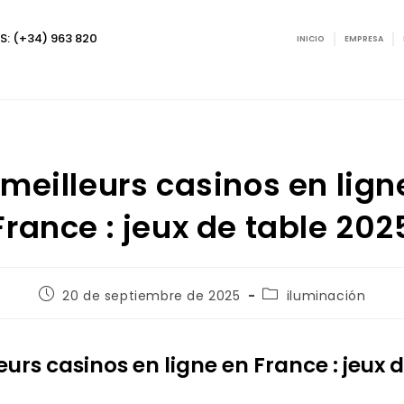
: (+34) 963 820
INICIO
EMPRESA
 meilleurs casinos en lign
France : jeux de table 202
20 de septiembre de 2025
iluminación
eurs casinos en ligne en France : jeux 