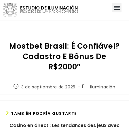
ESTUDIO DE ILUMINACIÓN
PROYECTOS DE ILUMINACIÓN COMPLETOS
Mostbet Brasil: É Confiável?
Cadastro E Bônus De
R$2000″
3 de septiembre de 2025
iluminación
TAMBIÉN PODRÍA GUSTARTE
Casino en direct : Les tendances des jeux avec