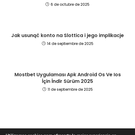
6 de octubre de 2025
Jak usunąć konto na Slottica i jego implikacje
14 de septiembre de 2025
Mostbet Uygulaması Apk Android Os Ve Ios
İçin İndir Sürüm 2025
11 de septiembre de 2025