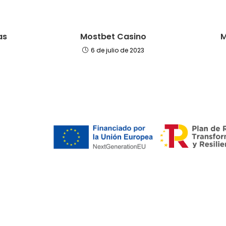
as
Mostbet Casino
M
6 de julio de 2023