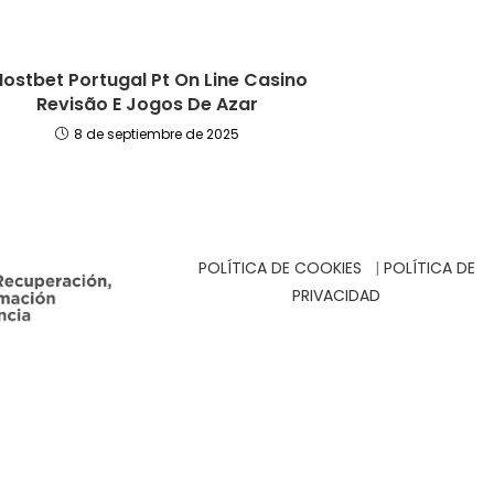
ostbet Portugal Pt On Line Casino
Revisão E Jogos De Azar
8 de septiembre de 2025
POLÍTICA DE COOKIES
|
POLÍTICA DE
PRIVACIDAD