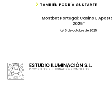
TAMBIÉN PODRÍA GUSTARTE
Mostbet Portugal: Casino E Apost
2025″
6 de octubre de 2025
ESTUDIO ILUMINACIÓN S.L.
PROYECTOS DE ILUMINACIÓN COMPLETOS