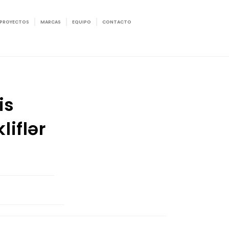
PROYECTOS
MARCAS
EQUIPO
CONTACTO
is
liflər