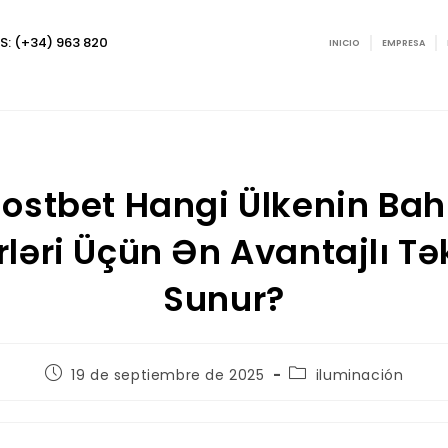
: (+34) 963 820
INICIO
EMPRESA
ostbet Hangi Ülkenin Bah
ləri Üçün Ən Avantajlı Tək
Sunur?
19 de septiembre de 2025
iluminación