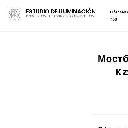
ESTUDIO DE ILUMINACIÓN
LLÁMANOS
PROYECTOS DE ILUMINACIÓN COMPLETOS
793
Мостб
Kz