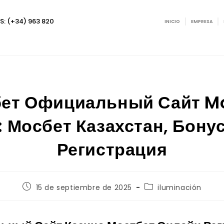
: (+34) 963 820
INICIO
EMPRESA
ет Официальный Сайт M
: Мосбет Казахстан, Бону
Регистрация
15 de septiembre de 2025
iluminación