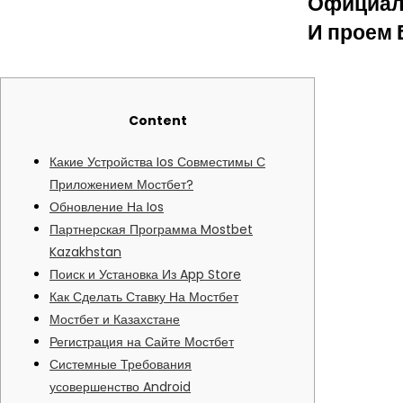
Официаль
И проем 
Content
Какие Устройства Ios Совместимы С
Приложением Мостбет?
Обновление На Ios
Партнерская Программа Mostbet
Kazakhstan
Поиск и Установка Из App Store
Как Сделать Ставку На Мостбет
Мостбет и Казахстане
Регистрация на Сайте Мостбет
Системные Требования
усовершенство Android