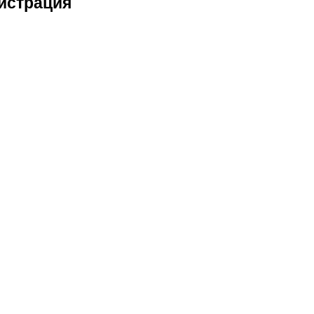
истрация