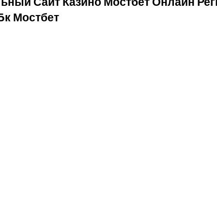
ный Сайт Казино Мостбет Онлайн Рег
Бк Мостбет