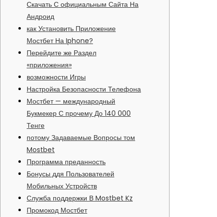
Скачать С официальным Сайта На
Андроид
как Установить Приложение
Мостбет На Iphone?
Перейдите же Раздел
«приложения»
возможности Игры
Настройка Безопасности Телефона
Мостбет — международный
Букмекер С прочему До 140 000
Тенге
потому Задаваемые Вопросы том
Mostbet
Программа преданность
Бонусы ддя Пользователей
Мобильных Устройств
Служба поддержки В Mostbet Kz
Промокод Мостбет