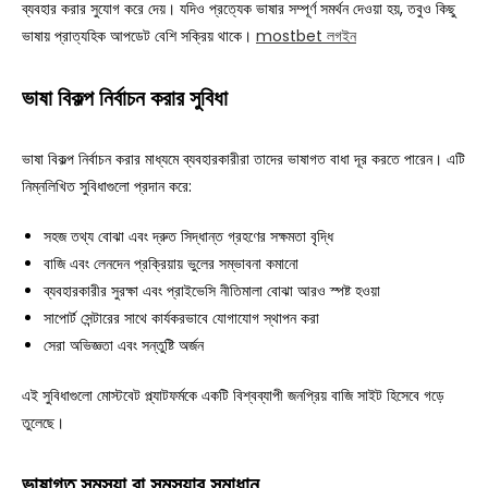
ব্যবহার করার সুযোগ করে দেয়। যদিও প্রত্যেক ভাষার সম্পূর্ণ সমর্থন দেওয়া হয়, তবুও কিছু
ভাষায় প্রাত্যহিক আপডেট বেশি সক্রিয় থাকে।
mostbet লগইন
ভাষা বিকল্প নির্বাচন করার সুবিধা
ভাষা বিকল্প নির্বাচন করার মাধ্যমে ব্যবহারকারীরা তাদের ভাষাগত বাধা দূর করতে পারেন। এটি
নিম্নলিখিত সুবিধাগুলো প্রদান করে:
সহজ তথ্য বোঝা এবং দ্রুত সিদ্ধান্ত গ্রহণের সক্ষমতা বৃদ্ধি
বাজি এবং লেনদেন প্রক্রিয়ায় ভুলের সম্ভাবনা কমানো
ব্যবহারকারীর সুরক্ষা এবং প্রাইভেসি নীতিমালা বোঝা আরও স্পষ্ট হওয়া
সাপোর্ট সেন্টারের সাথে কার্যকরভাবে যোগাযোগ স্থাপন করা
সেরা অভিজ্ঞতা এবং সন্তুষ্টি অর্জন
এই সুবিধাগুলো মোস্টবেট প্ল্যাটফর্মকে একটি বিশ্বব্যাপী জনপ্রিয় বাজি সাইট হিসেবে গড়ে
তুলেছে।
ভাষাগত সমস্যা বা সমস্যার সমাধান