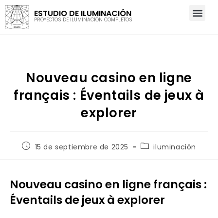
ESTUDIO DE ILUMINACIÓN
PROYECTOS DE ILUMINACIÓN COMPLETOS
Nouveau casino en ligne
français : Éventails de jeux à
explorer
15 de septiembre de 2025
iluminación
Nouveau casino en ligne français :
Éventails de jeux à explorer