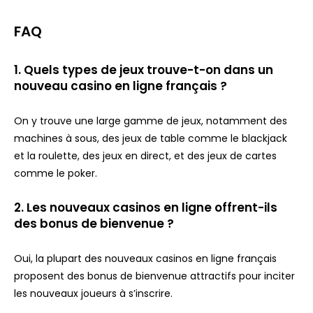
FAQ
1. Quels types de jeux trouve-t-on dans un
nouveau casino en ligne français ?
On y trouve une large gamme de jeux, notamment des
machines à sous, des jeux de table comme le blackjack
et la roulette, des jeux en direct, et des jeux de cartes
comme le poker.
2. Les nouveaux casinos en ligne offrent-ils
des bonus de bienvenue ?
Oui, la plupart des nouveaux casinos en ligne français
proposent des bonus de bienvenue attractifs pour inciter
les nouveaux joueurs à s’inscrire.