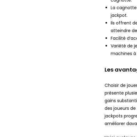
cagnotte.
La cagnotte 
jackpot.
Ils offrent 
atteindre de
Facilité d’a
Variété de j
machines à s
Les avantag
Choisir de joue
présente plusi
gains substanti
des joueurs de 
jackpots progr
améliorer dav