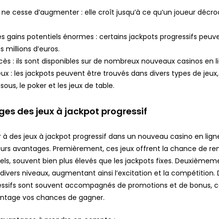
ne cesse d’augmenter : elle croît jusqu’à ce qu’un joueur décro
des gains potentiels énormes : certains jackpots progressifs peuv
s millions d’euros.
ccès : ils sont disponibles sur de nombreux nouveaux casinos en l
eux : les jackpots peuvent être trouvés dans divers types de jeu
ous, le poker et les jeux de table.
es des jeux à jackpot progressif
r à des jeux à jackpot progressif dans un nouveau casino en lign
eurs avantages. Premièrement, ces jeux offrent la chance de r
els, souvent bien plus élevés que les jackpots fixes. Deuxièmemen
divers niveaux, augmentant ainsi l’excitation et la compétition. D
essifs sont souvent accompagnés de promotions et de bonus, c
antage vos chances de gagner.