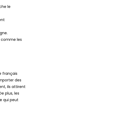
che le
ent
igne.
x, comme les
e français
emporter des
t, ils attirent
e plus, les
e qui peut