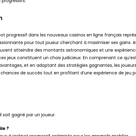
 progressifs.
n
pot progressif dans les nouveaux casinos en ligne français repr
ssionnante pour tout joueur cherchant à maximiser ses gains. 
euvent atteindre des montants astronomiques et une expérienc
ces jeux constituent un choix judicieux. En comprenant ce qu’es
s avantages, et en adoptant des stratégies gagnantes, les joueu
s chances de succès tout en profitant d’une expérience de jeu p
 soit gagné par un joueur.
le ?