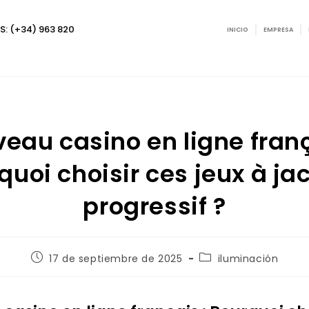
: (+34) 963 820
INICIO
EMPRESA
eau casino en ligne franç
quoi choisir ces jeux à ja
progressif ?
17 de septiembre de 2025
iluminación