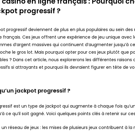
asino en ligne français : Pourquoi cho
ckpot progressif ?
pot progressif deviennent de plus en plus populaires au sein de
e français. Ces jeux offrent une expérience de jeu unique avec la
mes d’argent massives qui continuent d’augmenter jusqu’à ce
che le gros lot. Mais pourquoi opter pour ces jeux plutôt que po
bles ? Dans cet article, nous explorerons les différentes raisons 
ssifs si attrayants et pourquoi ils devraient figurer en tête de vot
u’un jackpot progressif ?
gressif est un type de jackpot qui augmente à chaque fois qu’un
’à ce qu’il soit gagné. Voici quelques points clés à retenir sur ces
s à un réseau de jeux : les mises de plusieurs jeux contribuent à 