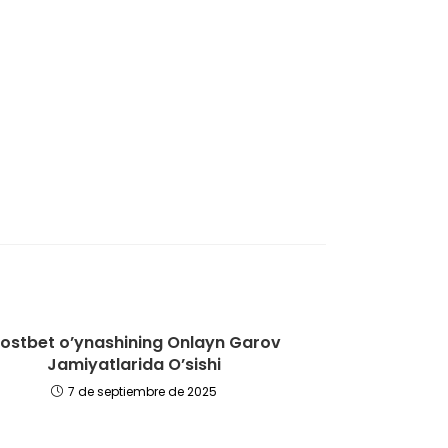
ostbet o’ynashining Onlayn Garov
Jamiyatlarida O’sishi
7 de septiembre de 2025