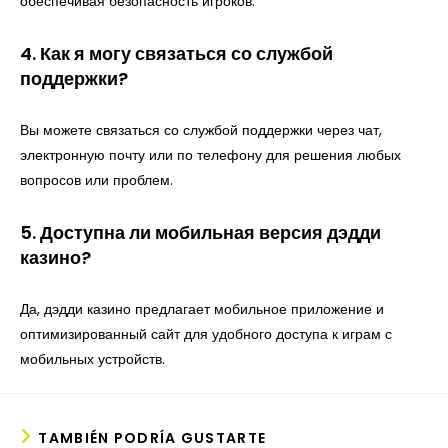
обеспечивая безопасность игроков.
4. Как я могу связаться со службой
поддержки?
Вы можете связаться со службой поддержки через чат,
электронную почту или по телефону для решения любых
вопросов или проблем.
5. Доступна ли мобильная версия дэдди
казино?
Да, дэдди казино предлагает мобильное приложение и
оптимизированный сайт для удобного доступа к играм с
мобильных устройств.
TAMBIÉN PODRÍA GUSTARTE