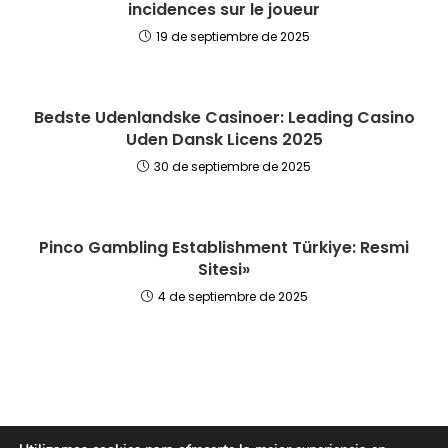
incidences sur le joueur
19 de septiembre de 2025
Bedste Udenlandske Casinoer: Leading Casino
Uden Dansk Licens 2025
30 de septiembre de 2025
Pinco Gambling Establishment Türkiye: Resmi
Sitesi»
4 de septiembre de 2025