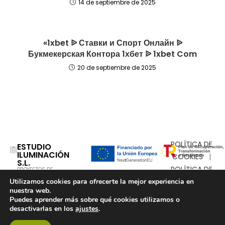
14 de septiembre de 2025
«1xbet ᐉ Ставки и Спорт Онлайн ᐉ
Букмекерская Контора 1хбет ᐉ 1xbet Com
20 de septiembre de 2025
POLÍTICA DE
ESTUDIO
ILUMINACIÓN
COOKIES
|
S.L.
POLÍTICA DE
PROYECTOS DE
ILUMINACIÓN
COMPLETOS
Utilizamos cookies para ofrecerte la mejor experiencia en
PRIVACIDAD
nuestra web.
Puedes aprender más sobre qué cookies utilizamos o
desactivarlas en los
ajustes
.