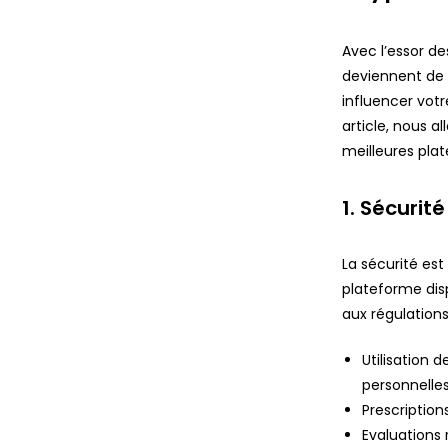
Avec l’essor de
deviennent de 
influencer votr
article, nous a
meilleures pla
1. Sécurit
La sécurité est
plateforme disp
aux régulations
Utilisation
personnelles
Prescription
Evaluations 