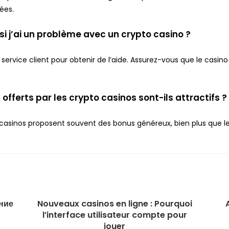
ées.
 si j’ai un problème avec un crypto casino ?
service client pour obtenir de l’aide. Assurez-vous que le casin
 offerts par les crypto casinos sont-ils attractifs ?
o casinos proposent souvent des bonus généreux, bien plus que l
ние
Nouveaux casinos en ligne : Pourquoi
l’interface utilisateur compte pour
jouer