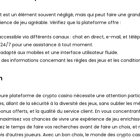
nt est un élément souvent négligé, mais qui peut faire une gran
ence de jeu agréable. Vérifiez que la plateforme offre :
ccessible via différents canaux : chat en direct, e-mail, et télé
té 24/7 pour une assistance à tout moment.
adapté aux mobiles et une interface utilisateur fluide.
é des informations concernant les règles des jeux et les conditio
n
leure plateforme de crypto casino nécessite une attention partic
es, allant de la sécurité à la diversité des jeux, sans oublier les
onus offerts, et la qualité du service client. En vous concentran
maximisez vos chances de vivre une expérience de jeu enrichiss
ez le temps de faire vos recherches avant de faire un choix, et 
vis d’autres joueurs. Avec un bon choix, le monde des crypto casi