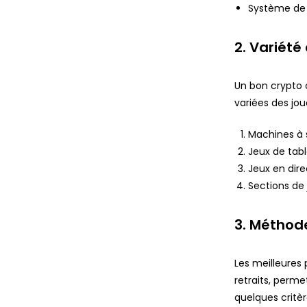
Système de s
2. Variété
Un bon crypto 
variées des jou
Machines à s
Jeux de tabl
Jeux en dir
Sections de 
3. Méthode
Les meilleures 
retraits, perme
quelques critèr