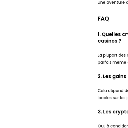
une aventure d
FAQ
1. Quelles 
casinos ?
La plupart des
parfois même d
2. Les gains
Cela dépend de 
locales sur les 
3. Les crypt
Oui, à conditio