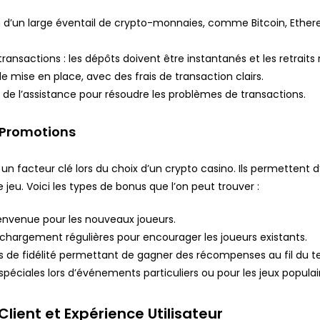
 d’un large éventail de crypto-monnaies, comme Bitcoin, Ether
transactions : les dépôts doivent être instantanés et les retraits 
e mise en place, avec des frais de transaction clairs.
é de l’assistance pour résoudre les problèmes de transactions.
 Promotions
un facteur clé lors du choix d’un crypto casino. Ils permettent
e jeu. Voici les types de bonus que l’on peut trouver :
envenue pour les nouveaux joueurs.
chargement régulières pour encourager les joueurs existants.
de fidélité permettant de gagner des récompenses au fil du t
péciales lors d’événements particuliers ou pour les jeux populai
 Client et Expérience Utilisateur