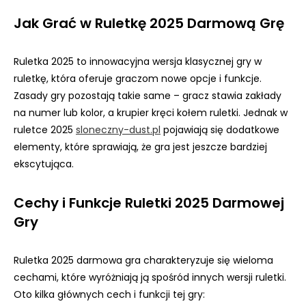
Jak Grać w Ruletkę 2025 Darmową Grę
Ruletka 2025 to innowacyjna wersja klasycznej gry w
ruletkę, która oferuje graczom nowe opcje i funkcje.
Zasady gry pozostają takie same – gracz stawia zakłady
na numer lub kolor, a krupier kręci kołem ruletki. Jednak w
ruletce 2025
sloneczny-dust.pl
pojawiają się dodatkowe
elementy, które sprawiają, że gra jest jeszcze bardziej
ekscytująca.
Cechy i Funkcje Ruletki 2025 Darmowej
Gry
Ruletka 2025 darmowa gra charakteryzuje się wieloma
cechami, które wyróżniają ją spośród innych wersji ruletki.
Oto kilka głównych cech i funkcji tej gry: