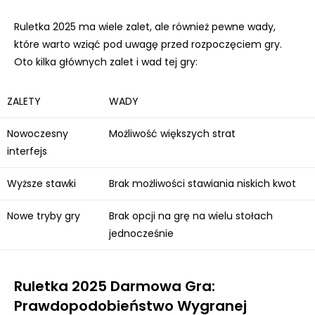
Ruletka 2025 ma wiele zalet, ale również pewne wady,
które warto wziąć pod uwagę przed rozpoczęciem gry.
Oto kilka głównych zalet i wad tej gry:
ZALETY
WADY
Nowoczesny
Możliwość większych strat
interfejs
Wyższe stawki
Brak możliwości stawiania niskich kwot
Nowe tryby gry
Brak opcji na grę na wielu stołach
jednocześnie
Ruletka 2025 Darmowa Gra:
Prawdopodobieństwo Wygranej