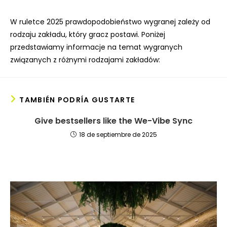
W ruletce 2025 prawdopodobieństwo wygranej zależy od
rodzaju zakładu, który gracz postawi. Poniżej
przedstawiamy informacje na temat wygranych
związanych z różnymi rodzajami zakładów:
TAMBIÉN PODRÍA GUSTARTE
Give bestsellers like the We-Vibe Sync
18 de septiembre de 2025