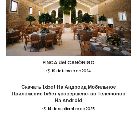
FINCA del CANÓNIGO
19 de febrero de 2024
Скачать 1xbet На Андроид Мобильное
Приложение 1хбет усовершенство Телефонов
На Android
14 de septiembre de 2025