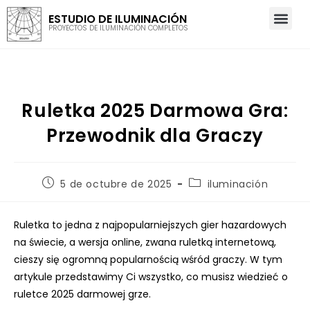
ESTUDIO DE ILUMINACIÓN
PROYECTOS DE ILUMINACIÓN COMPLETOS
Ruletka 2025 Darmowa Gra:
Przewodnik dla Graczy
5 de octubre de 2025
iluminación
Ruletka to jedna z najpopularniejszych gier hazardowych
na świecie, a wersja online, zwana ruletką internetową,
cieszy się ogromną popularnością wśród graczy. W tym
artykule przedstawimy Ci wszystko, co musisz wiedzieć o
ruletce 2025 darmowej grze.