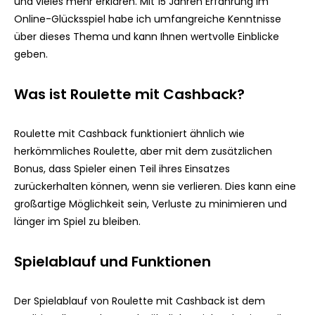
und vieles mehr erklären. Mit 15 Jahren Erfahrung
im
Online-Glücksspiel habe ich umfangreiche Kenntnisse
über dieses Thema und kann Ihnen wertvolle Einblicke
geben.
Was ist Roulette mit Cashback?
Roulette mit Cashback funktioniert ähnlich wie
herkömmliches Roulette, aber mit dem zusätzlichen
Bonus, dass Spieler einen Teil ihres Einsatzes
zurückerhalten können, wenn sie verlieren. Dies kann eine
großartige Möglichkeit sein, Verluste zu minimieren und
länger im Spiel zu bleiben.
Spielablauf und Funktionen
Der Spielablauf von Roulette mit Cashback ist dem