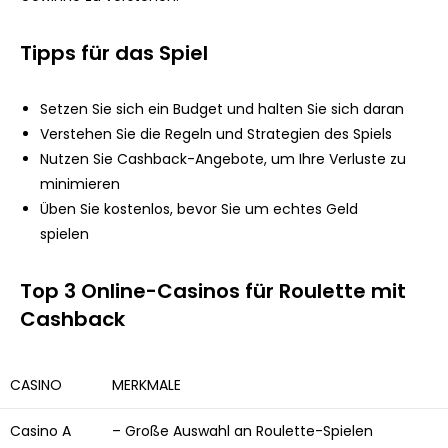
Tipps für das Spiel
Setzen Sie sich ein Budget und halten Sie sich daran
Verstehen Sie die Regeln und Strategien des Spiels
Nutzen Sie Cashback-Angebote, um Ihre Verluste zu
minimieren
Üben Sie kostenlos, bevor Sie um echtes Geld
spielen
Top 3 Online-Casinos für Roulette mit
Cashback
CASINO
MERKMALE
Casino A
– Große Auswahl an Roulette-Spielen