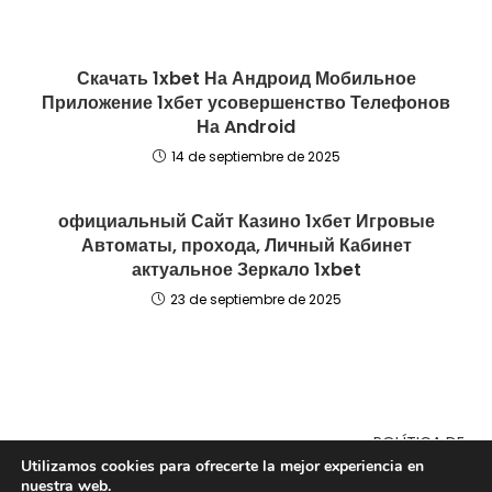
Скачать 1xbet На Андроид Мобильное
Приложение 1хбет усовершенство Телефонов
На Android
14 de septiembre de 2025
официальный Сайт Казино 1хбет Игровые
Автоматы, прохода, Личный Кабинет
актуальное Зеркало 1xbet
23 de septiembre de 2025
POLÍTICA DE
ESTUDIO
ILUMINACIÓN
Utilizamos cookies para ofrecerte la mejor experiencia en
COOKIES
|
S.L.
nuestra web.