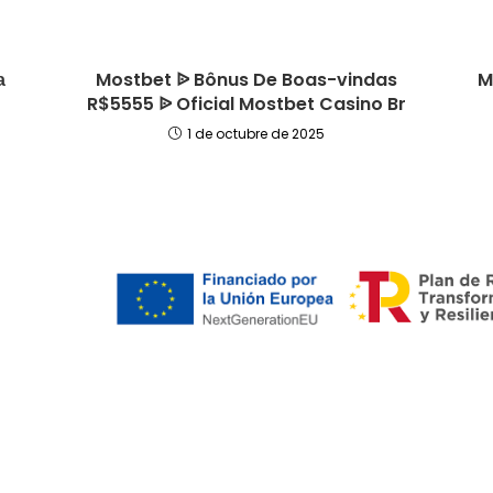
а
Mostbet ᐉ Bônus De Boas-vindas
M
R$5555 ᐉ Oficial Mostbet Casino Br
1 de octubre de 2025