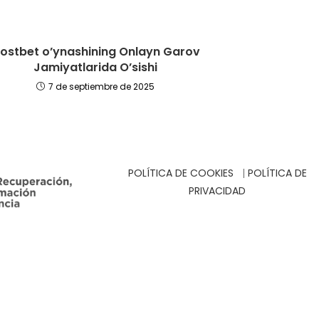
ostbet o’ynashining Onlayn Garov
Jamiyatlarida O’sishi
7 de septiembre de 2025
POLÍTICA DE COOKIES
|
POLÍTICA DE
PRIVACIDAD