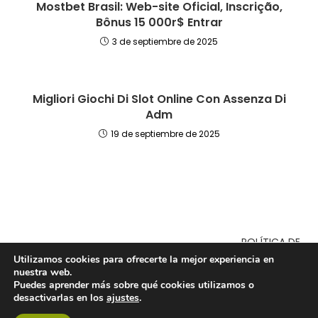
Mostbet Brasil: Web-site Oficial, Inscrição,
Bônus 15 000r$ Entrar
3 de septiembre de 2025
Migliori Giochi Di Slot Online Con Assenza Di
Adm
19 de septiembre de 2025
POLÍTICA DE
ESTUDIO
ILUMINACIÓN
COOKIES
|
Utilizamos cookies para ofrecerte la mejor experiencia en
S.L.
nuestra web.
POLÍTICA DE
PROYECTOS DE
Puedes aprender más sobre qué cookies utilizamos o
ILUMINACIÓN
COMPLETOS
PRIVACIDAD
desactivarlas en los
ajustes
.