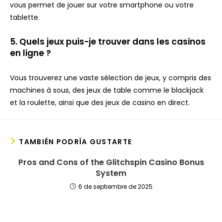
vous permet de jouer sur votre smartphone ou votre
tablette.
5. Quels jeux puis-je trouver dans les casinos
en ligne ?
Vous trouverez une vaste sélection de jeux, y compris des
machines à sous, des jeux de table comme le blackjack
et la roulette, ainsi que des jeux de casino en direct.
TAMBIÉN PODRÍA GUSTARTE
Pros and Cons of the Glitchspin Casino Bonus
System
6 de septiembre de 2025