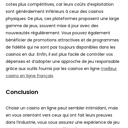
cotes plus compétitives, car leurs coûts d’exploitation
sont généralement inférieurs à ceux des casinos
physiques. De plus, ces plateformes proposent une large
gamme de jeux, souvent mise à jour avec des
nouveautés régulièrement. Vous pouvez également
bénéficier de promotions attractives et de programmes
de fidélité qui ne sont pas toujours disponibles dans les
casinos en dur. Enfin, il est plus facile de contrôler vos
dépenses et d’adopter une approche de jeu responsable
grâce aux outils fournis par les casinos en ligne
meilleur
casino en ligne français
.
Conclusion
Choisir un casino en ligne peut sembler intimidant, mais
en vous orientant vers ceux qui ont fait leurs preuves
dans l’industrie, vous vous assurez une expérience de jeu