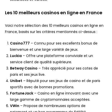
Les 10 meilleurs casinos en ligne en France
Voici notre sélection des 10 meilleurs casinos en ligne en
France, basés sur les critères mentionnés ci-dessus :
Casino777
– Connu pour ses excellents bonus de
bienvenue et une large variété de jeux.
Luckia
– Offre une plateforme conviviale et un
service client de qualité supérieure.
Betway Casino
– Très apprécié pour ses cotes de
paris et ses jeux live.
Unibet
– Réputé pour ses jeux de casino et de paris
sportifs avec de bonnes promotions.
FortuneJack
– Casino en ligne innovant avec une
large gamme de cryptomonnaies acceptées.
VWin
– Propose de nombreuses options de